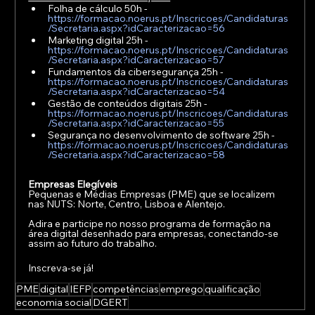
Folha de cálculo 50h - 
https://formacao.noerus.pt/Inscricoes/Candidaturas
/Secretaria.aspx?idCaracterizacao=56
Marketing digital 25h - 
https://formacao.noerus.pt/Inscricoes/Candidaturas
/Secretaria.aspx?idCaracterizacao=57
Fundamentos da cibersegurança 25h - 
https://formacao.noerus.pt/Inscricoes/Candidaturas
/Secretaria.aspx?idCaracterizacao=54
Gestão de conteúdos digitais 25h - 
https://formacao.noerus.pt/Inscricoes/Candidaturas
/Secretaria.aspx?idCaracterizacao=55
Segurança no desenvolvimento de software 25h - 
https://formacao.noerus.pt/Inscricoes/Candidaturas
/Secretaria.aspx?idCaracterizacao=58
Empresas Elegíveis
Pequenas e Médias Empresas (PME) que se localizem 
nas NUTS: Norte, Centro, Lisboa e Alentejo.
Adira e participe no nosso programa de formação na 
área digital desenhado para empresas, conectando-se 
assim ao futuro do trabalho. 
Inscreva-se já!
PME
digital
IEFP
competências
emprego
qualificação
economia social
DGERT