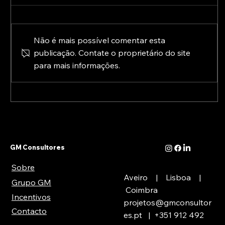
Não é mais possível comentar esta
publicação. Contate o proprietário do site
para mais informações.
A Europa já está a preparar o pós-2027:
conheça as novas prioridades para a
transformação digital
GM Consultores
Sobre
Aveiro | Lisboa |
Grupo GM
Coimbra
Incentivos
projetos@gmconsultor
Contacto
es.pt
| +351
912 492