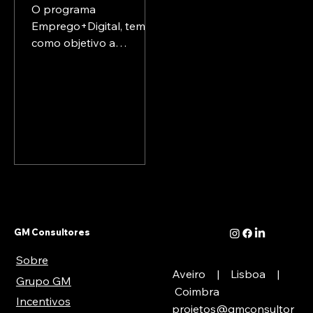
O programa
Emprego+Digital, tem
como objetivo a
requalificação na área
digital de trabalhadores,
gestores e dirigentes de
empresas e entidades
da economia social, que
visa responder aos
desafios e
oportunidades de
diversos setores
empresariais fortemente
impactados pelos
GM Consultores
processos de transição
Sobre
digital, contribuindo
Aveiro | Lisboa |
para fomentar a sua
Grupo GM
Coimbra
transformação digital e
Incentivos
projetos@gmconsultor
para melhorar a