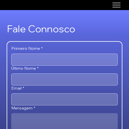
Fale Connosco
Primeiro Nome
*
Último Nome
*
Email
*
Mensagem
*