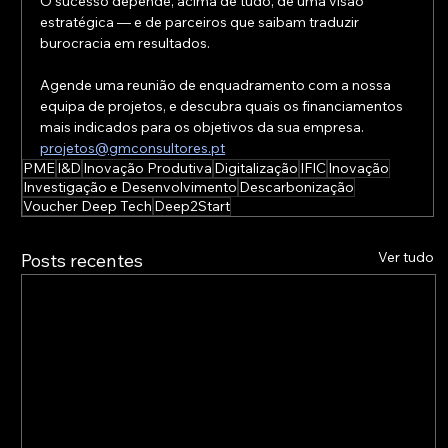
O sucesso depende, acima de tudo, de uma visão 
estratégica — e de parceiros que saibam traduzir 
burocracia em resultados.
Agende uma reunião de enquadramento com a nossa 
equipa de projetos, e descubra quais os financiamentos 
mais indicados para os objetivos da sua empresa. 
projetos@gmconsultores.pt
PME
I&D
Inovação Produtiva
Digitalização
IFIC
Inovação
Investigação e Desenvolvimento
Descarbonização
Voucher Deep Tech
Deep2Start
Ver tudo
Posts recentes