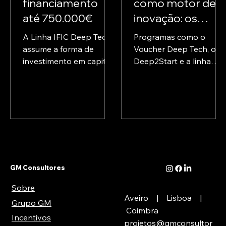
financiamento
como motor de
até 750.000€
inovação: os
novos desafios e
A Linha IFIC Deep Tech
Programas como o
oportunidades
assume a forma de
Voucher Deep Tech, o
investimento em capital
Deep2Start e a linha
para as PME
ou quase-capital, em
IFIC demonstram o
portuguesas
regime de
reconhecimento
coinvestimento com
crescente da
investidores privados e
importância destas
em condições de
áreas para o
mercado, podendo
desenvolvimento
atingir um montante
sustentável das PME
máximo de 750 mil euros
portuguesas. O grande
GM Consultores
por projeto.
desafio das empresas
não é apenas obter
Sobre
financiamento, mas sim
Aveiro | Lisboa |
Grupo GM
transformá-lo em
Coimbra
Incentivos
inovação,
projetos@gmconsultor