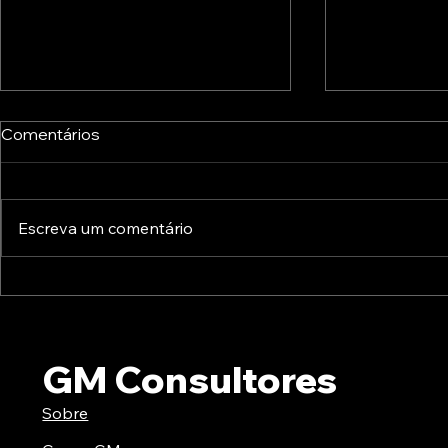
Comentários
Escreva um comentário
A Europa já está a preparar
Inovação P
o pós-2027: conheça as
Oportunida
novas prioridades para a
Financiame
transformação digital
que Quere
GM Consultores
Sobre