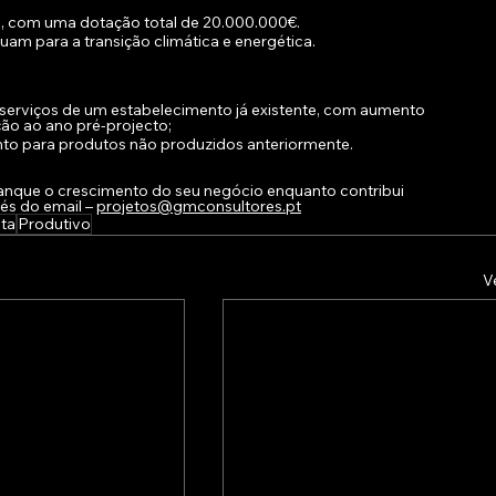
l, com uma dotação total de 20.000.000€.
uam para a transição climática e energética. 
erviços de um estabelecimento já existente, com aumento 
ão ao ano pré-projecto;
to para produtos não produzidos anteriormente. 
anque o crescimento do seu negócio enquanto contribui 
és do email – 
projetos@gmconsultores.pt
sta
Produtivo
V