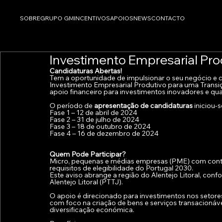
SOBRE
GRUPO GM
INCENTIVOS
APOIOS
NEWS
CONTACTO
Investimento Empresarial Pro
Candidaturas Abertas!
Tem a oportunidade de impulsionar o seu negócio e con
Investimento Empresarial Produtivo para uma Transi
apoio financeiro para investimentos inovadores e qua
O período de 
apresentação de candidaturas
 iniciou-
Fase 1 – 12 de abril de 2024 
Fase 2 – 31 de julho de 2024 
Fase 3 – 18 de outubro de 2024
Fase 4 – 16 de dezembro de 2024
Quem Pode Participar? 
Micro, pequenas e médias empresas (PME) com conta
requisitos de elegibilidade do Portugal 2030.
Este aviso abrange a região do Alentejo Litoral, confo
Alentejo Litoral (PTTJ).
O apoio é direcionado para investimentos nos setore
com foco na criação de bens e serviços transacionáve
diversificação económica.