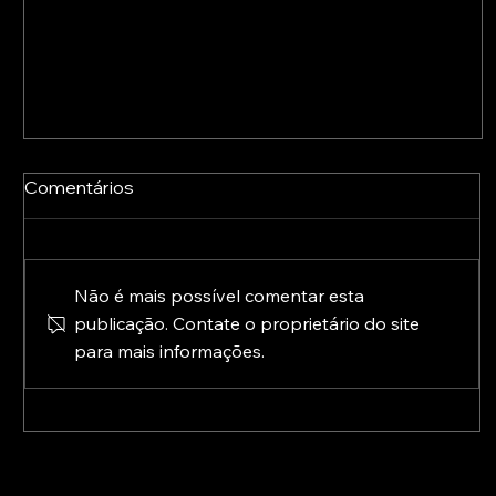
Comentários
Não é mais possível comentar esta
publicação. Contate o proprietário do site
para mais informações.
A Europa já está a preparar o pós-2027:
conheça as novas prioridades para a
transformação digital