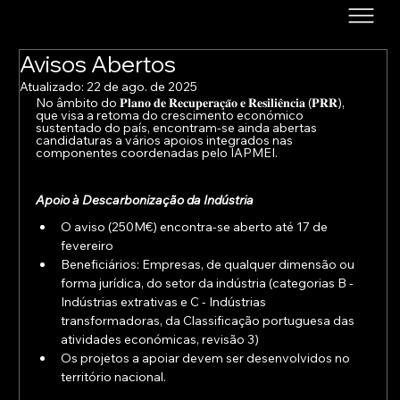
Avisos Abertos
Atualizado:
22 de ago. de 2025
No âmbito do 𝐏𝐥𝐚𝐧𝐨 𝐝𝐞 𝐑𝐞𝐜𝐮𝐩𝐞𝐫𝐚𝐜̧𝐚̃𝐨 𝐞 𝐑𝐞𝐬𝐢𝐥𝐢𝐞̂𝐧𝐜𝐢𝐚 (𝐏𝐑𝐑), 
que visa a retoma do crescimento económico 
sustentado do país, encontram-se ainda abertas 
candidaturas a vários apoios integrados nas 
componentes coordenadas pelo IAPMEI.
Apoio à Descarbonização da Indústria
O aviso (250M€) encontra-se aberto até 17 de 
fevereiro
Beneficiários: Empresas, de qualquer dimensão ou 
forma jurídica, do setor da indústria (categorias B - 
Indústrias extrativas e C - Indústrias 
transformadoras, da Classificação portuguesa das 
atividades económicas, revisão 3)
Os projetos a apoiar devem ser desenvolvidos no 
território nacional.