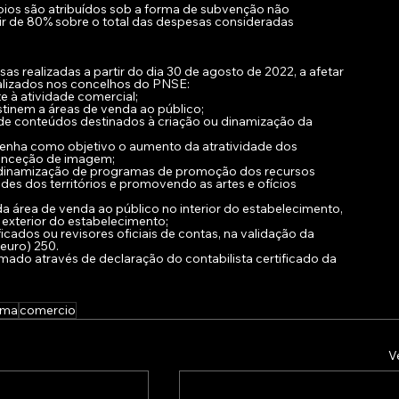
oios são atribuídos sob a forma de subvenção não 
ir de 80% sobre o total das despesas consideradas 
sas realizadas a partir do dia 30 de agosto de 2022, a afetar 
calizados nos concelhos do PNSE:
e à atividade comercial;
stinem a áreas de venda ao público;
de conteúdos destinados à criação ou dinamização da 
tenha como objetivo o aumento da atratividade dos 
conceção de imagem;
a dinamização de programas de promoção dos recursos 
es dos territórios e promovendo as artes e ofícios 
a área de venda ao público no interior do estabelecimento, 
 exterior do estabelecimento;
icados ou revisores oficiais de contas, na validação da 
euro) 250.
ado através de declaração do contabilista certificado da 
ama
comercio
V