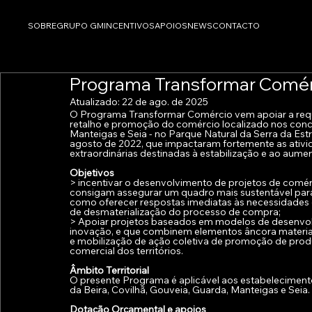
SOBRE
GRUPO GM
INCENTIVOS
APOIOS
NEWS
CONTACTO
Programa Transformar Comér
Atualizado:
22 de ago. de 2025
O Programa Transformar Comércio
 vem apoiar a re
retalho e promoção do comércio localizado nos concel
Manteigas e Seia - no Parque Natural da Serra da Estr
agosto de 2022, que impactaram fortemente as ativi
extraordinárias destinadas à estabilização e ao aument
Objetivos
> incentivar o desenvolvimento de projetos de comérci
consigam assegurar um quadro mais sustentável para 
como oferecer respostas imediatas às necessidades 
de desmaterialização do processo de compra;
> Apoiar projetos baseados em modelos de desenvolvi
inovação, e que combinem elementos âncora materiais 
e mobilização de ação coletiva de promoção de produ
comercial dos territórios.
Âmbito Territorial
O presente Programa é aplicável aos estabeleciment
da Beira, Covilhã, Gouveia, Guarda, Manteigas e Seia.
Dotação Orçamental e apoios