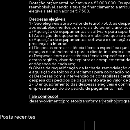
Dotação orçamental indicativa de €2.000.000. Os ap
reembolsável, sendo a taxa de financiamento a atribu
elegíveis até ao valor de € 7.500.
Despesas elegíveis
1 - São elegíveis até ao valor de (euro) 7500, as despe
aos estabelecimentos comerciais do beneficiário lo
a) Aquisição de equipamentos e software para suport
b) Aquisição de equipamentos e mobiliário que se de
c) Aquisição de equipamentos, software e conceção 
presença na Internet;
d) Despesas com assistência técnica específica que 
espaços de atendimento para o cliente, incluindo a 
e) Despesas com a assistência técnica específica n
destas regiões, visando explorar as complementaridad
endógenos de cada um;
f) Obras de requalificação da fachada, remodelação d
e aquisição de toldos ou reclamos para colocação no
g) Despesas com a intervenção de contabilistas certif
despesa dos pedidos de pagamento até ao valor de (
2 - O enquadramento das despesas elegíveis é confirm
empresa aquando do pedido de pagamento final.
Fale connosco!
desenvolvimento
projetos
transformar
retalho
progr
Posts recentes