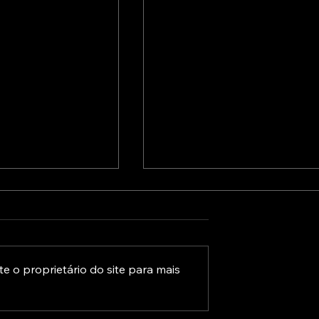
e o proprietário do site para mais
rodutiva: Uma
Vem aí uma nova vaga de