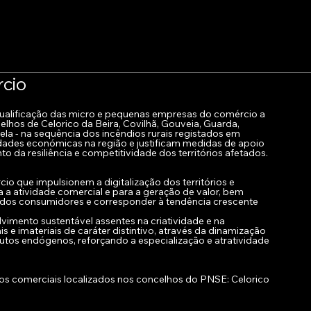
cio
qualificação das micro e pequenas empresas do comércio a 
hos de Celorico da Beira, Covilhã, Gouveia, Guarda, 
ela - na sequência dos incêndios rurais registados em 
dades económicas na região e justificam medidas de apoio 
o da resiliência e competitividade dos territórios afetados.
o que impulsionem a digitalização dos territórios e 
a atividade comercial e para a geração de valor, bem 
dos consumidores e corresponder à tendência crescente 
mento sustentável assentes na criatividade e na 
e imateriais de caráter distintivo, através da dinamização 
tos endógenos, reforçando a especialização e atratividade 
os comerciais localizados nos concelhos do PNSE: Celorico 