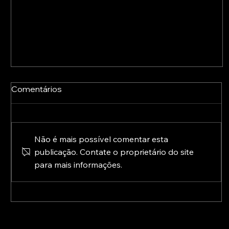
Comentários
Não é mais possível comentar esta
publicação. Contate o proprietário do site
para mais informações.
A Europa já está a preparar o pós-2027:
conheça as novas prioridades para a
transformação digital