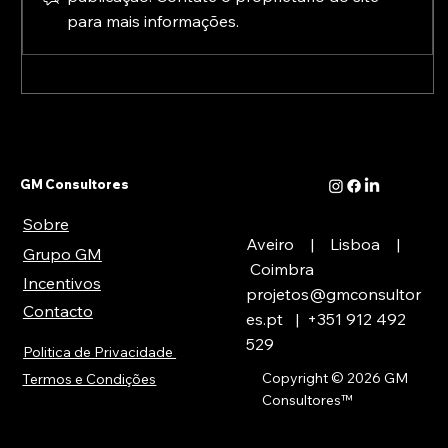
para mais informações.
A Europa já está a preparar o pós-2027:
conheça as novas prioridades para a
transformação digital
GM Consultores
Sobre
Aveiro | Lisboa |
Grupo GM
Coimbra
Incentivos
projetos@gmconsultor
Contacto
es.pt
| +351
912 492
529
Politica de Privacidade
Copyright © 2026 GM
Termos e Condições
Consultores
™