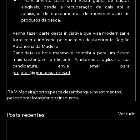
Financiamento para uma vasta gama de custos 
elegíveis, desde a recuperação de cais até a 
aquisição de equipamentos de movimentação de 
produtos da pesca.
Venha fazer parte desta iniciativa que visa modernizar e 
fortalecer a indústria pesqueira na deslumbrante Região 
Autónoma da Madeira. 
Candidate-se hoje mesmo e contribua para um futuro 
mais sustentável e eficiente! Ajudamos a agilizar a sua 
candidatura, envie email para 
projetos@gmconsultores.pt
RAM
Madeira
portos
pesca
desembarque
investimentos
pescadores
lotas
abrigos
insdustria
Ver tudo
Posts recentes