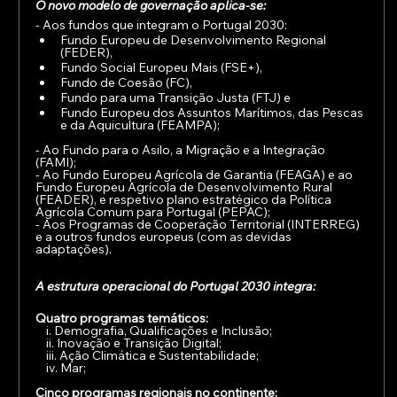
O novo modelo de governação aplica-se:
- Aos fundos que integram o Portugal 2030:
Fundo Europeu de Desenvolvimento Regional 
(FEDER),
Fundo Social Europeu Mais (FSE+),
Fundo de Coesão (FC),
Fundo para uma Transição Justa (FTJ) e
Fundo Europeu dos Assuntos Marítimos, das Pescas 
e da Aquicultura (FEAMPA);
- Ao Fundo para o Asilo, a Migração e a Integração 
(FAMI);
- Ao Fundo Europeu Agrícola de Garantia (FEAGA) e ao 
Fundo Europeu Agrícola de Desenvolvimento Rural 
(FEADER), e respetivo plano estratégico da Política 
Agrícola Comum para Portugal (PEPAC);
- Aos Programas de Cooperação Territorial (INTERREG) 
e a outros fundos europeus (com as devidas 
adaptações).
A estrutura operacional do Portugal 2030 integra:
Quatro programas temáticos:
    i. Demografia, Qualificações e Inclusão;
    ii. Inovação e Transição Digital;
    iii. Ação Climática e Sustentabilidade;
    iv. Mar;
Cinco programas regionais no continente: