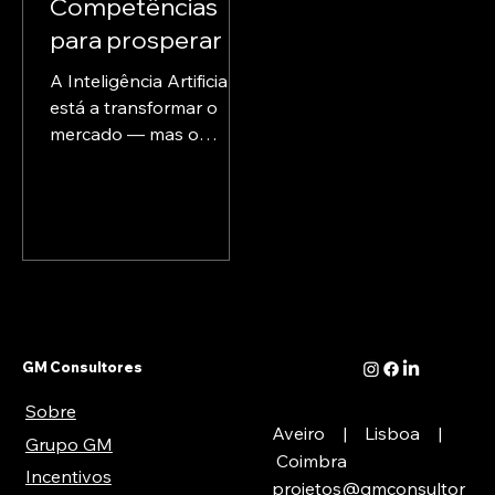
Competências
para prosperar na
era da Inteligência
A Inteligência Artificial
Artificial
está a transformar o
mercado — mas o
verdadeiro desafio não
está apenas na
tecnologia, está nas
pessoas. As...
GM Consultores
Sobre
Aveiro | Lisboa |
Grupo GM
Coimbra
Incentivos
projetos@gmconsultor