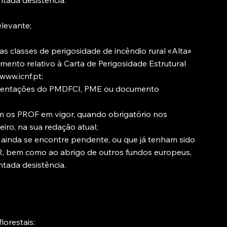
tada desistência.
elevante;
m as classes de perigosidade de incêndio rural «Alta»
mento relativo à Carta de Perigosidade Estrutural
www.icnf.pt
;
orientações do PMDFCI, PME ou documento
 os PROF em vigor, quando obrigatório nos
eiro, na sua redação atual;
 ainda se encontre pendente, ou que já tenham sido
, bem como ao abrigo de outros fundos europeus,
tada desistência.
lorestais: