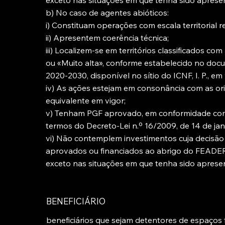
exceto nas situações em que tenha sido apresen
b) No caso de agentes abióticos:
i) Constituam operações com escala territorial r
ii) Apresentem coerência técnica;
iii) Localizem-se em territórios classificados co
ou «Muito alta», conforme estabelecido no docu
2020-2030, disponível no sítio do ICNF, I. P., em
iv) As ações estejam em consonância com as 
equivalente em vigor;
v) Tenham PGF aprovado, em conformidade com
termos do Decreto-Lei n.º 16/2009, de 14 de jan
vi) Não contemplem investimentos cuja decisão
aprovados ou financiados ao abrigo do FEADER
exceto nas situações em que tenha sido apresen
BENEFICIÁRIO
beneficiários que sejam detentores de espaços f