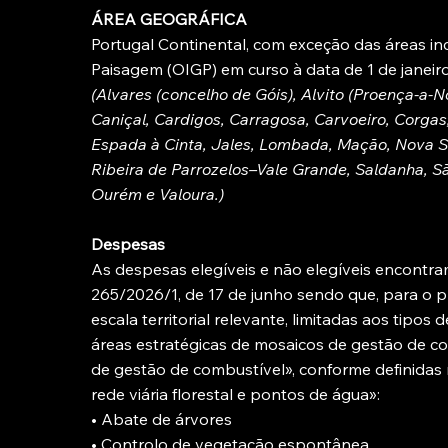
ÁREA GEOGRÁFICA
Portugal Continental, com exceção das áreas i
Paisagem (OIGP) em curso à data de 1 de janeir
(Alvares (concelho de Góis), Alvito (Proença-a-
Caniçal, Cardigos, Carragosa, Carvoeiro, Corgas
Espada à Cinta, Jales, Lombada, Mação, Nova Se
Ribeira de Parrozelos–Vale Grande, Saldanha, S
Ourém e Valoura.)
Despesas
As despesas elegíveis e não elegíveis encontram
265/2026/1, de 17 de junho sendo que, para o 
escala territorial relevante, limitadas aos tipo
áreas estratégicas de mosaicos de gestão de c
de gestão de combustível», conforme definidas
rede viária florestal e pontos de água»:
• Abate de árvores
• Controlo de vegetação espontânea