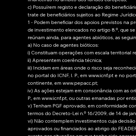
c) Possuírem registo e declaração do beneficiár
trate de beneficiários sujeitos ao Regime Jurídi
1 - Podem beneficiar dos apoios previstos na p
de investimento elencados no artigo 8.º, que se
reúnam ainda, para agentes abióticos, as segui
a) No caso de agentes bióticos:
i) Constituam operações com escala territorial r
ii) Apresentem coerência técnica;
iii) Incidam em áreas onde o risco seja reconhe
no portal do ICNF, I. P., em
www.icnf.pt
e no port
continente, em
www.pepacc.pt
;
iv) As ações estejam em consonância com as ori
P., em
www.icnf.pt
, ou outras emanadas por ent
v) Tenham PGF aprovado, em conformidade com
termos do Decreto-Lei n.º 16/2009, de 14 de jan
vi) Não contemplem investimentos cuja decisão
aprovados ou financiados ao abrigo do FEADER