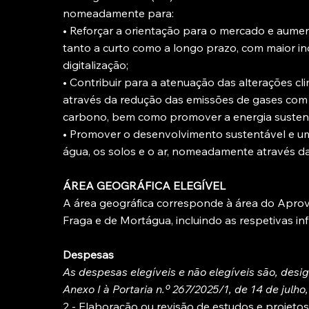
nomeadamente para:
• Reforçar a orientação para o mercado e aumen
tanto a curto como a longo prazo, com maior inc
digitalização;
• Contribuir para a atenuação das alterações 
através da redução das emissões de gases com e
carbono, bem como promover a energia sustent
• Promover o desenvolvimento sustentável e uma
água, os solos e o ar, nomeadamente através d
ÁREA GEOGRÁFICA ELEGÍVEL
A área geográfica corresponde à área do Aprov
Fraga e de Mortágua, incluindo as respetivas inf
Despesas
As despesas elegíveis e não elegíveis são, desi
Anexo I à Portaria n.º 267/2025/1, de 14 de julho
2 - Elaboração ou revisão de estudos e projeto