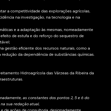
tar a competitividade das explorações agrícolas,
idência na investigação, na tecnologia e na
climáticas e a adaptação às mesmas, nomeadamente
feito de estufa e do reforço do sequestro de
ável;
 gestão eficiente dos recursos naturais, como a
a redução da dependência de substâncias químicas.
eitamento Hidroagrícola das Várzeas da Ribeira da
raestruturas.
gnadamente, as constantes dos pontos 2, 5 e 6 do
, na sua redação atual.
s e de ações de consultoria, designadamente