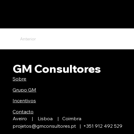
Anterior
GM Consultores
Sobre
Grupo GM
Incentivos
Contacto
Aveiro | Lisboa | Coimbra
projetos@gmconsultores.pt
| +351
912 492 529