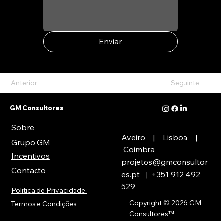
Enviar
Anterior
Seguinte
GM Consultores
Sobre
Aveiro | Lisboa |
Grupo GM
Coimbra
Incentivos
projetos@gmconsultor
Contacto
es.pt
| +351
912 492
529
Politica de Privacidade
Copyright © 2026 GM
Termos e Condições
Consultores
™