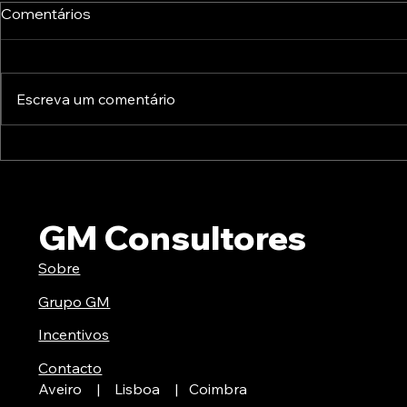
Comentários
Escreva um comentário
A Europa já está a preparar
Inovação P
o pós-2027: conheça as
Oportunida
novas prioridades para a
Financiame
transformação digital
que Quere
GM Consultores
Sobre
Grupo GM
Incentivos
Contacto
Aveiro | Lisboa | Coimbra