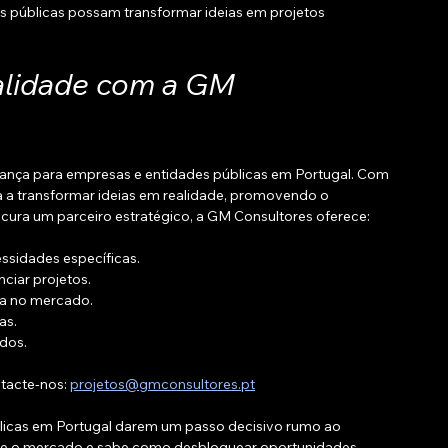
s públicas possam transformar ideias em projetos 
alidade com a GM 
iança para empresas e entidades públicas em Portugal. Com 
a a transformar ideias em realidade, promovendo o 
cura um parceiro estratégico, a GM Consultores oferece:
ssidades específicas.
nciar projetos.
sa no mercado.
as.
ados.
tacte-nos: 
projetos@gmconsultores.pt
licas em Portugal darem um passo decisivo rumo ao 
de o mercado e sabe como desbloquear oportunidades.