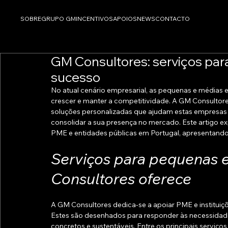
SOBRE
GRUPO GM
INCENTIVOS
APOIOS
NEWS
CONTACTO
GM Consultores: serviços pa
sucesso
No atual cenário empresarial, as pequenas e médias
crescer e manter a competitividade. A GM Consultor
soluções personalizadas que ajudam estas empresas 
consolidar a sua presença no mercado. Este artigo ex
PME e entidades públicas em Portugal, apresentando s
Serviços para pequenas 
Consultores oferece
A GM Consultores dedica-se a apoiar PME e instituiçõ
Estes são desenhados para responder às necessidade
concretos e sustentáveis. Entre os principais serviço